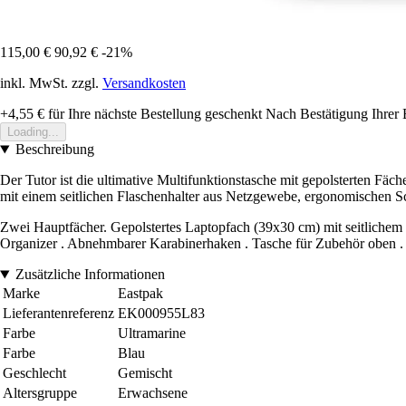
115,00 €
90,92 €
-21%
inkl. MwSt. zzgl.
Versandkosten
+4,55 €
für Ihre nächste Bestellung geschenkt
Nach Bestätigung Ihrer 
Loading...
Beschreibung
Der Tutor ist die ultimative Multifunktionstasche mit gepolsterten Fäc
mit einem seitlichen Flaschenhalter aus Netzgewebe, ergonomischen Sch
Zwei Hauptfächer. Gepolstertes Laptopfach (39x30 cm) mit seitlichem Re
Organizer . Abnehmbarer Karabinerhaken . Tasche für Zubehör oben .
Zusätzliche Informationen
Marke
Eastpak
Lieferantenreferenz
EK000955L83
Farbe
Ultramarine
Farbe
Blau
Geschlecht
Gemischt
Altersgruppe
Erwachsene