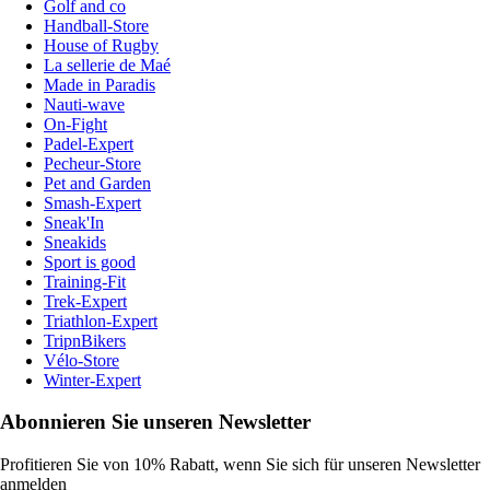
Golf and co
Handball-Store
House of Rugby
La sellerie de Maé
Made in Paradis
Nauti-wave
On-Fight
Padel-Expert
Pecheur-Store
Pet and Garden
Smash-Expert
Sneak'In
Sneakids
Sport is good
Training-Fit
Trek-Expert
Triathlon-Expert
TripnBikers
Vélo-Store
Winter-Expert
Abonnieren Sie unseren Newsletter
Profitieren Sie von 10% Rabatt, wenn Sie sich für unseren Newsletter
anmelden