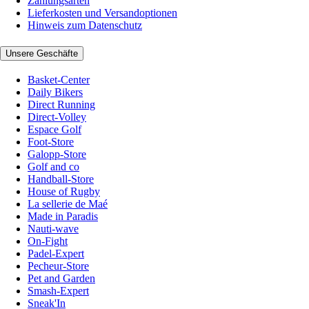
Zahlungsarten
Lieferkosten und Versandoptionen
Hinweis zum Datenschutz
Unsere Geschäfte
Basket-Center
Daily Bikers
Direct Running
Direct-Volley
Espace Golf
Foot-Store
Galopp-Store
Golf and co
Handball-Store
House of Rugby
La sellerie de Maé
Made in Paradis
Nauti-wave
On-Fight
Padel-Expert
Pecheur-Store
Pet and Garden
Smash-Expert
Sneak'In