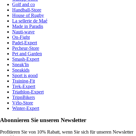
Golf and co
Handball-Store
House of Rugby
La sellerie de Maé
Made in Paradis
Nauti-wave
On-Fight
Padel-Expert
Pecheur-Store
Pet and Garden
Smash-Expert
Sneak'In
Sneakids
Sport is good
Training-Fit
Trek-Expert
Triathlon-Expert
TripnBikers
Vélo-Store
Winter-Expert
Abonnieren Sie unseren Newsletter
Profitieren Sie von 10% Rabatt, wenn Sie sich für unseren Newsletter