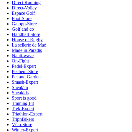
Direct Running
Direct-Volley
Espace Golf
Foot-Store
Galopp-Store
Golf and co
Handball-Store
House of Rugby
La sellerie de Maé
Made in Paradis
Nauti-wave
On-Fight
Padel-Expert
Pecheur-Store
Pet and Garden
Smash-Expert
Sneak'In
Sneakids
Sport is good
Training-Fit
Trek-Expert
Triathlon-Expert
TripnBikers
Vélo-Store
Winter-Expert