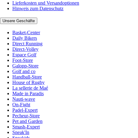
Lieferkosten und Versandoptionen
Hinweis zum Datenschutz
Unsere Geschäfte
Basket-Center
Daily Bikers
Direct Running
Direct-Volley
Espace Golf
Foot-Store
Galopp-Store
Golf and co
Handball-Store
House of Rugby
La sellerie de Maé
Made in Paradis
Nauti-wave
On-Fight
Padel-Expert
Pecheur-Store
Pet and Garden
Smash-Expert
Sneak'In
Sneakids