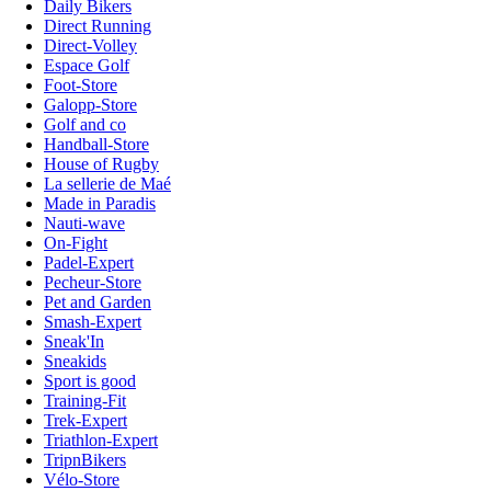
Daily Bikers
Direct Running
Direct-Volley
Espace Golf
Foot-Store
Galopp-Store
Golf and co
Handball-Store
House of Rugby
La sellerie de Maé
Made in Paradis
Nauti-wave
On-Fight
Padel-Expert
Pecheur-Store
Pet and Garden
Smash-Expert
Sneak'In
Sneakids
Sport is good
Training-Fit
Trek-Expert
Triathlon-Expert
TripnBikers
Vélo-Store