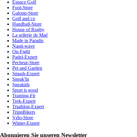
Espace Golf
Foot-Store
Galopp-Store
Golf and co
Handball-Store
House of Rugby
La sellerie de Maé
Made in Paradis
Nauti-wave
On-Fight
Padel-Expert
Pecheur-Store
Pet and Garden
Smash-Expert
Sneak'In
Sneakids
Sport is good
Training-Fit
Trek-Expert
Triathlon-Expert
TripnBikers
Vélo-Store
Winter-Expert
Abonnieren Sie unseren Newsletter