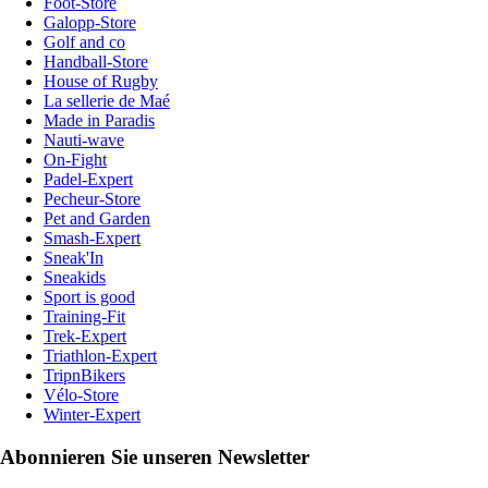
Foot-Store
Galopp-Store
Golf and co
Handball-Store
House of Rugby
La sellerie de Maé
Made in Paradis
Nauti-wave
On-Fight
Padel-Expert
Pecheur-Store
Pet and Garden
Smash-Expert
Sneak'In
Sneakids
Sport is good
Training-Fit
Trek-Expert
Triathlon-Expert
TripnBikers
Vélo-Store
Winter-Expert
Abonnieren Sie unseren Newsletter