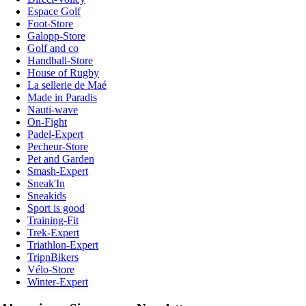
Espace Golf
Foot-Store
Galopp-Store
Golf and co
Handball-Store
House of Rugby
La sellerie de Maé
Made in Paradis
Nauti-wave
On-Fight
Padel-Expert
Pecheur-Store
Pet and Garden
Smash-Expert
Sneak'In
Sneakids
Sport is good
Training-Fit
Trek-Expert
Triathlon-Expert
TripnBikers
Vélo-Store
Winter-Expert