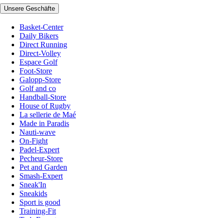
Unsere Geschäfte
Basket-Center
Daily Bikers
Direct Running
Direct-Volley
Espace Golf
Foot-Store
Galopp-Store
Golf and co
Handball-Store
House of Rugby
La sellerie de Maé
Made in Paradis
Nauti-wave
On-Fight
Padel-Expert
Pecheur-Store
Pet and Garden
Smash-Expert
Sneak'In
Sneakids
Sport is good
Training-Fit