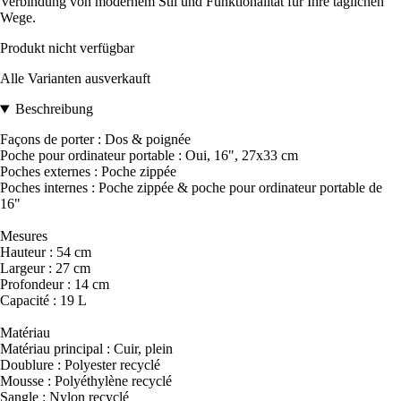
Verbindung von modernem Stil und Funktionalität für Ihre täglichen
Wege.
Produkt nicht verfügbar
Alle Varianten ausverkauft
Beschreibung
Façons de porter : Dos & poignée
Poche pour ordinateur portable : Oui, 16", 27x33 cm
Poches externes : Poche zippée
Poches internes : Poche zippée & poche pour ordinateur portable de
16"
Mesures
Hauteur : 54 cm
Largeur : 27 cm
Profondeur : 14 cm
Capacité : 19 L
Matériau
Matériau principal : Cuir, plein
Doublure : Polyester recyclé
Mousse : Polyéthylène recyclé
Sangle : Nylon recyclé