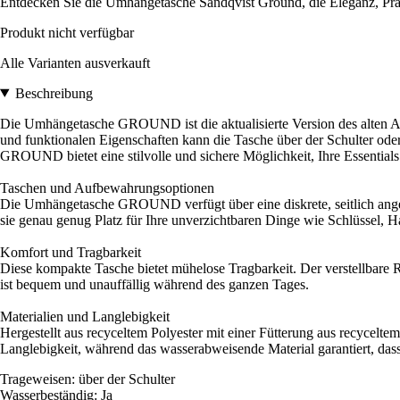
Entdecken Sie die Umhängetasche Sandqvist Ground, die Eleganz, Prakti
Produkt nicht verfügbar
Alle Varianten ausverkauft
Beschreibung
Die Umhängetasche GROUND ist die aktualisierte Version des alten Aste
und funktionalen Eigenschaften kann die Tasche über der Schulter oder
GROUND bietet eine stilvolle und sichere Möglichkeit, Ihre Essentials 
Taschen und Aufbewahrungsoptionen
Die Umhängetasche GROUND verfügt über eine diskrete, seitlich angebr
sie genau genug Platz für Ihre unverzichtbaren Dinge wie Schlüssel, H
Komfort und Tragbarkeit
Diese kompakte Tasche bietet mühelose Tragbarkeit. Der verstellbare 
ist bequem und unauffällig während des ganzen Tages.
Materialien und Langlebigkeit
Hergestellt aus recyceltem Polyester mit einer Fütterung aus recycelt
Langlebigkeit, während das wasserabweisende Material garantiert, dass
Trageweisen: über der Schulter
Wasserbeständig: Ja