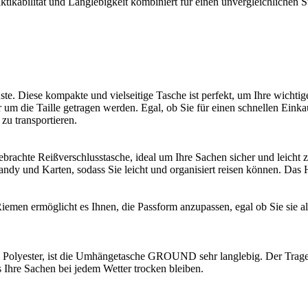
kabilität und Langlebigkeit kombiniert für einen unvergleichlichen St
. Diese kompakte und vielseitige Tasche ist perfekt, um Ihre wichtige
 um die Taille getragen werden. Egal, ob Sie für einen schnellen Eink
zu transportieren.
achte Reißverschlusstasche, ideal um Ihre Sachen sicher und leicht z
andy und Karten, sodass Sie leicht und organisiert reisen können. Das
Riemen ermöglicht es Ihnen, die Passform anzupassen, egal ob Sie sie
em Polyester, ist die Umhängetasche GROUND sehr langlebig. Der Trager
 Ihre Sachen bei jedem Wetter trocken bleiben.