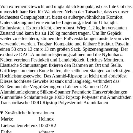
Von extremem Gewicht und unglaublich kompakt, ist das Lite Cot das
unverzichtbare Bett für Wanderer. Neben der Tatsache, dass es unser
leichtestes Campingbett ist, bietet es außergewöhnlichen Komfort,
Unterstützung und eine einfache Lagerung; ideal für Ultralight-
Enthusiasten. Extrem leicht, aber robust. Wiegt 1,2 kg im verstauten
Zustand und kann bis zu 120 kg montiert tragen. Um Ihr Gepäck
weiter zu erleichtern, können drei Fußverstärkungen anstelle von vier
verwendet werden. Tragbar. Kompakte und faltbare Struktur. Passt in
einen 53 cm x 13 cm x 13 cm großen Sack. Spitzenengineering. Der
exklusive DAC-Aluminiumlegierungsrahmen und die Nylonharz-
Naben vereinen Festigkeit und Langlebigkeit. Leichtes Montieren.
Elastische Schnurstangen fixieren den Rahmen an Ort und Stelle.
Griffriegel an einem Ende helfen, die seitlichen Stangen zu befestigen.
Hochleistungsgewebe. Das Aramid-Ripstop ist leicht und abriebfest.
Dieses hochfeste Gewebe ist stark und langlebig, verhindert das
Reißen und die Vergrößerung von Löchern. Rahmen DAC
Aluminiumlegierung Silikon-Spanner Patentierte Harzverbindungen
Gummifüße Schlafunterlage 100D Ripstop Polyester mit Aramidfaden
Transporttasche 100D Ripstop Polyester mit Aramidfaden
Zusätzliche Informationen
Marke
Helinox
Lieferantenreferenz
10607R2
Farbe
schwarz