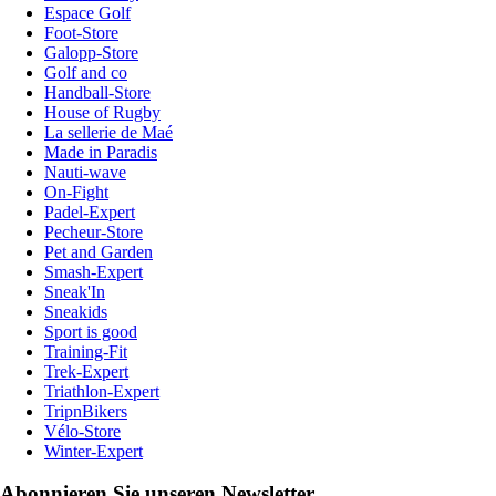
Espace Golf
Foot-Store
Galopp-Store
Golf and co
Handball-Store
House of Rugby
La sellerie de Maé
Made in Paradis
Nauti-wave
On-Fight
Padel-Expert
Pecheur-Store
Pet and Garden
Smash-Expert
Sneak'In
Sneakids
Sport is good
Training-Fit
Trek-Expert
Triathlon-Expert
TripnBikers
Vélo-Store
Winter-Expert
Abonnieren Sie unseren Newsletter